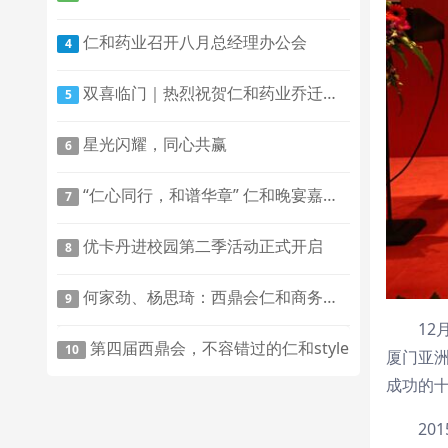
仁和药业召开八月总经理办公会
4
双喜临门｜热烈祝贺仁和药业乔迁新址暨顺利通过《药品经营许可证》注册地址变更
5
星光闪耀，同心共赢
6
“仁心同行，和谱华章” 仁和晚宴嘉宾共话3大新品辉煌前景
7
优卡丹进校园第二季活动正式开启
8
何家劲、杨思琦：西鼎会仁和商务交流午宴等您一起，不见不散
9
12
第四届西鼎会，不容错过的仁和style
10
厦门亚洲
成功的
20