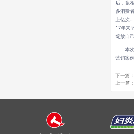
后，竞
多消费者
上亿次
17年
绽放自
本次
营销案
下一篇：
上一篇：