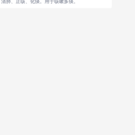
清肺、止咳、化痰。用于咳嗽多痰。