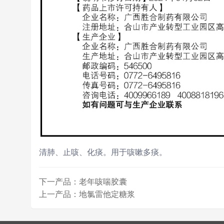
清肺、止咳、化痰。用于咳嗽多痰。
下一产品：老年咳喘胶囊
上一产品：地氯雷他定糖浆