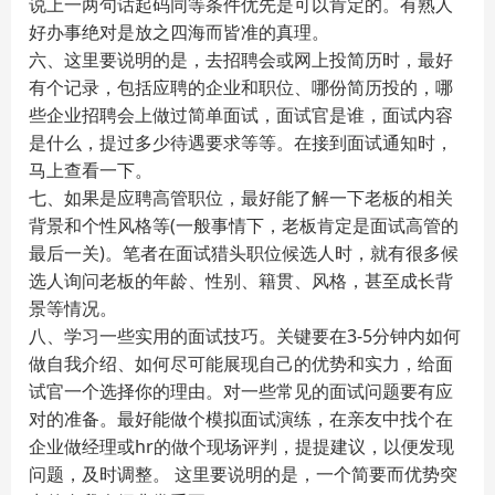
说上一两句话起码同等条件优先是可以肯定的。有熟人
好办事绝对是放之四海而皆准的真理。
六、这里要说明的是，去招聘会或网上投简历时，最好
有个记录，包括应聘的企业和职位、哪份简历投的，哪
些企业招聘会上做过简单面试，面试官是谁，面试内容
是什么，提过多少待遇要求等等。在接到面试通知时，
马上查看一下。
七、如果是应聘高管职位，最好能了解一下老板的相关
背景和个性风格等(一般事情下，老板肯定是面试高管的
最后一关)。笔者在面试猎头职位候选人时，就有很多候
选人询问老板的年龄、性别、籍贯、风格，甚至成长背
景等情况。
八、学习一些实用的面试技巧。关键要在3-5分钟内如何
做自我介绍、如何尽可能展现自己的优势和实力，给面
试官一个选择你的理由。对一些常见的面试问题要有应
对的准备。最好能做个模拟面试演练，在亲友中找个在
企业做经理或hr的做个现场评判，提提建议，以便发现
问题，及时调整。 这里要说明的是，一个简要而优势突