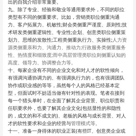
出的自我介绍非常重要。
九、除了专业、经验和敬业等通用要求外，不同的职位
类型有不同的侧重要求。比如，营销类职位侧重沟通
力、客户拓展力、机敏性;财会类侧重严谨度、原则性;技
术研发类侧重逻辑性、专业性;企划、创意类职位侧重策
划力、思维的发散性;工程类侧重执行力、实操性;
人力资
源类侧重亲和力、沟通力、推动力;行政服务类侧重服务
性、热情度和细致度;而中高层
管理类职位则侧重认知的
高度、领导力、协调整合力等。
十、每家企业有不同的企业文化和对人才的软性倾向，
有强调沟通协调力的、有强调执行力的，也有强调团队
协作或职业感的等等，虽然每个人的风格已经基本定
型，但面试时不妨适当做有针对性的表现。笔者在接到
每一个猎头单时，在全面了解其企业背景、职位职责和
任职要求外，也要了解其企业文化(包括显性的和隐性
的，成文的和不成文的)、老板的风格与成长背景、对人
才的软性要求和企业的经营与
管理模式等。
十一、准备一身得体的职业正装(有些IT、创意类企业或