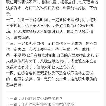
职位可能要求不严)，整整头发，擦擦皮鞋，也可喷点淡
淡的香水，有口气的准备口香糖，出发前最好照一下镜
子。
十二、估算一下路途时间，一定要留出富裕时间，绝对
不要迟到，也不要太早到达，最好是提前5-10分钟进
场。如因堵车等原因不能准时到达，也要电话说明情
况，请求谅解。
十三、一定要充满自信，记住自信不一定成功，但不自
信一定失败。心态上要平和一些，积极一些，成熟一
些，不要紧张(只有放松才能把自己的东西发挥出来)，让
人感到你既有才干，又敬业厚道就行，毕竟谁也不会喜
欢虽然太有才了，但却太不让人放心的人。
十四、在综合各种因素后认为不适合或不值得去面试
的，也可以放弃，但一定要知会企业，这是职业素质的
基本要求。
下一篇：入职时需要带哪些资料？
上一篇：江西仁和药业有限公司招聘简章