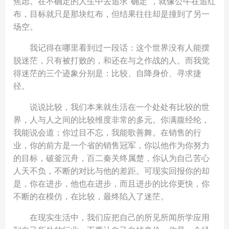
焦虑。在不确定的人生中去追求“确定”，就像公牛在追红
布，目标就只是那块红布，但结果往往却是撞到了另一
场空。
我记得在哪里看到过一段话：这个世界没有人能摆
脱迷茫，只有被打败的，和还在与之作战的人。而我觉
得迷茫的三个迹象分别是：比较、自降身价、寻求捷
径。
说说比较，我们本来就生活在一个处处有比较的世
界，人与人之间的比较维度非常的多元。你满腹经纶，
我能说会道；你过目不忘，我能歌善舞。在销售的行
业，你的前方是一个省的销售冠军，你以他作为你努力
的目标，破釜沉舟，百二秦关终属楚，你认为自己苦心
人天不负，不断的对比与他的差距。可现实回报你的却
是，你在进步，他也在进步，而且进步的比你更快，你
不断的在模仿，在比较，最终陷入了迷茫。
在现实生活中，我们应把自己的所见所闻所学应用