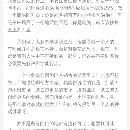
到自己所处的行业，不要让自己自掉身价。你是一个经
验丰富，能说会道的Seller,但绝不应屈居于摆放货品，做
一个商品陈列员；你是能月销百万的金牌省区Seller，但
绝不应屈居于一个地区的区冠；你是鲲鹏，就应该扶摇
直上九万里！
我们做了太多事来摆脱迷茫，但能吞噬一个人的，
有时候并不是迷茫本身，而是对迷茫的恐惧。迷茫，焦
虑是我们人生中不可拆卸的一部分，但这并不意味着你
必须要先解决它才能行走。
一个业务员会因为陷入销售的瓶颈里，什么也不想
做，不知道往哪个方向做。我能告诉你的就是：加油！
跑不出市场，就去跑更多的市场；没有业绩，就去努力
创造更多的业绩。我们所处的是一个现实的世界，并非
是那个掌对掌就能把六十年的内功传授给另一个人的神
话世界呀。
并不是所有的目的地都有捷径可走，想要扛过迷