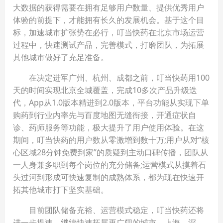
大数据的获得需要在拥有足够用户数量、提供优秀用户
体验的前提下，才能拥有长久的发展机会。基于这个目
标，加速城市扩张势在必行，叮当快药在北京市场运营
过程中，快速测试产品，完善模式，打磨团队，为拓展
其他城市做好了充足准备。
在决定进军广州、杭州、成都之前，叮当快药用100
天的时间实现北京全城覆盖，完成10多次产品升级迭
代，App从1.0版本精进到2.0版本，平台功能从实现下单
购药到行业内率先与百度地图无缝衔接，开通症状自
诊、药师服务等功能，极大提升了用户使用体验。在这
期间，叮当快药的用户数从零激增到数十万;用户从对“核
心区域28分钟免费到家”的质疑到主动口碑传播，团队从
一人身兼多职到每个岗位的充分储备;运营模式从摸着石
头过河到形成可快速复制的成熟体系，都为现在快速开
拓其他城市打下坚实基础。
目前团队储备充裕、运营模式稳定，叮当快药还将
进一步提速，继续快速拓展更广阔的城市。上海、深