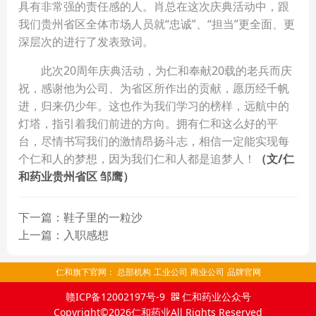
具有非常强的责任感的人。肖总在这次庆典活动中，跟
我们贵州省区全体市场人员就“忠诚”、“担当”更全面、更
深层次的进行了发表致词。
此次20周年庆典活动，为仁和奉献20载的老兵而庆
祝，感谢他为公司、为省区所作出的贡献，愿历经千帆
进，归来仍少年。这也作为我们学习的榜样，远航中的
灯塔，指引着我们前进的方向。拥有仁和这么好的平
台，尽情书写我们的激情昂扬斗志，相信一定能实现每
个仁和人的梦想，因为我们仁和人都是追梦人！
（文/仁
和药业贵州省区
邹鹰
）
下一篇：鞋子里的一粒沙
上一篇：入职感想
仁和旗下官网：
总部机构
工业公司
商业公司
品牌官网
赣ICP备12002197号-9
仁和药业公众号
Copyright©2026仁和药业All Rights Reserved