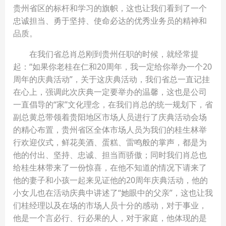
贵州省区的标杆和学习的旗帜，这也让我们看到了一个
忠诚担当、勇于坚持、使命必达的优秀业务员的精神和
品质。
在我们省总肖总刚到贵州任职的时候，就经常提
起：“如果你老桂在仁和20周年，我一定给你举办一个20
周年的庆典活动”，关于这庆典活动，我们省总一直记挂
在心上，强调此次庆典一定要举办的温馨，这也是公司
一直倡导的“家”文化理念，在我们肖总的统一规划下，省
副总黄总带领着贵阳地区市场人员进行了庆典活动会场
的精心布置，贵州省区全体市场人员为我们的桂生林举
行欢迎仪式，鲜花美酒、蛋糕、雷鸣般的掌声，都是为
他的付出、坚持、忠诚、担当而骄傲；同时我们肖总也
给桂生林带来了一份惊喜，在他不知道的情况下请来了
他的妻子和小孩一起来见证他的20周年庆典活动，他的
小女儿也在活动庆典中讲述了“她眼中的父亲”，这也让我
们桂经理以及在场的市场人员十分的感动，对于事业，
他是一个言必行、行必果的人，对于家庭，他体现的是