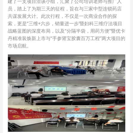
建了一支项目洽谈小组，汇聚了公司培训老师与推广人
员，踏上了为期三天的征程，旨在与三家中型连锁药店
共谋发展大计。此次行程，不仅是一次商业合作的探
索，更是“三维+六步，销量进一步’暨妇科三维疗法项目
战略蓝图的深度布局，以及“分隔半袋，用药方便”暨优卡
丹精准装焕新上市与“手参肾宝胶囊百万工程”两大项目的
市场启航。