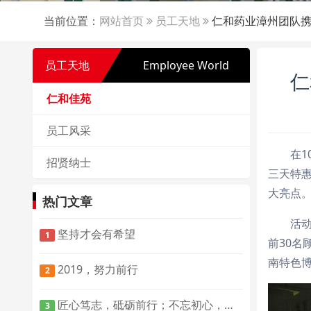
当前位置：
网站首页
员工天地
仁和药业漳州团队携
员工天地
Employee World
仁
仁和佳苑
员工风采
在1
招贤纳士
三天特
大亮点
热门文章
活
坚持才会有希望
1
前30名
南特色
2019，努力前行
2
匠心笃志，砥砺前行；不忘初心，方得始终
3