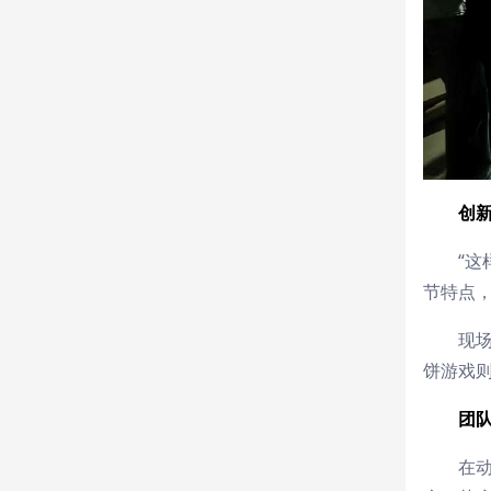
创
“
节特点
现
饼游戏
团
在