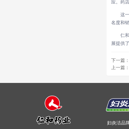
应。药
这
名度和
仁
展提供
下一篇
上一篇：
妇炎洁品