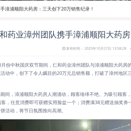
手漳浦顺阳大药房：三天创下20万销售纪录！
和药业漳州团队携手漳浦顺阳大药房
发布时间： 2025年10月27日 13:58:28
0月份中秋国庆双节期间，仁和药业漳州团队与漳浦顺阳大药房的
惠活动中，创下了令人瞩目的20万元总销售额，打破了漳州地区
。
动期间，漳浦顺阳大药房人潮涌动，顾客络绎不绝。为吸引顾客
顾客，任意消费即可获赠实用脸盆一个；消费满38元赠送抽奖券
博饼活动，将节日氛围推向高潮。