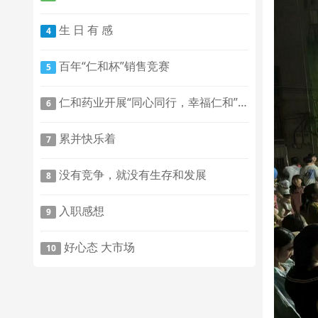
生 日 有 感
4
百年“仁和杯”销售竞赛
5
仁和药业开展“同心同行，幸福仁和” 户外拓展活动
6
累并快乐着
7
没有竞争，就没有生存和发展
8
入职感想
9
好心态 大市场
10