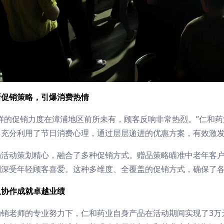
新促销策略，引爆消费热情
这样的促销力度在漳浦地区前所未有，顾客反响非常热烈。”仁和
，充分利用了节日消费心理，通过层层递进的优惠方案，有效激
场活动策划精心，融合了多种促销方式。赠品策略瞄准中老年客
则深受年轻顾客喜爱。这种多维度、全覆盖的促销方式，确保了
队协作成就卓越业绩
动销老师的专业努力下，仁和药业自身产品在活动期间实现了3万