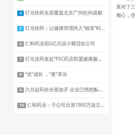
算对了
叮当快药全面覆盖北京广州杭州成都
4
顺心，
叮当快药：让健康管理跨入“精准”时代
5
仁和药业拟5亿元设小额贷款公司
6
叮当送药发起“FSC药店联盟健康服务工程”大健康产业链互联网化布局终端环节
7
“优”成长 ，“童”享乐
8
六月起药价全面放开 企业已悄然酝酿提价
9
仁和药业：子公司出资1900万设立中医药服务机构
10