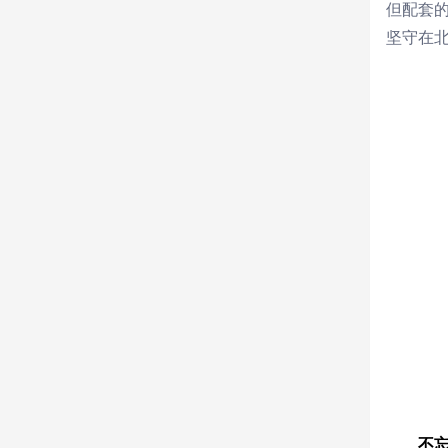
但配套
坚守在
不