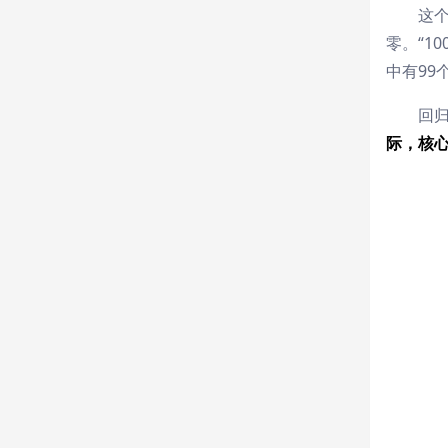
这
零。“1
中有99
回
际，核心