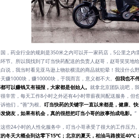
中国，药业行业的规则是350米之内可以开一家药店，5公里之
的环节。所以我找到了叮当快药配送的负责人赵哥，赵哥笑笑地给
坦白说，我当时看见亚马逊上物欲横流的商品就犯晕！我没什么
天赚1000块，赚10000块，于我而言，意义都不大。
但我也不
部都可以赚钱又有福报，大家都是创始人。
就拿北京团队说吧，我
作很辛苦，每天工作8小时之外还有4小时带薪夜间配送服务，但
诉他们，“善”为根。
叮当快药的关键字一直以来都是，健康、快
影发烧友，如果有机会，真的很想把叮当小哥的故事拍成电影。
”
在这些24小时的人性化服务中，叮当小哥承受了很大的工作压力
京的冬天大概会到达零下15
℃；北京的夏天，柏油马路接近40℃；