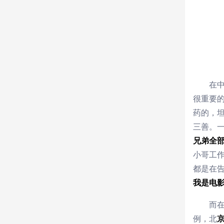
在
很重要
药的，
三善。一
兄弟全
小哥工
都是在告
我是电
而
例，北