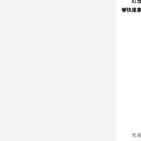
叮当
够快速
笔