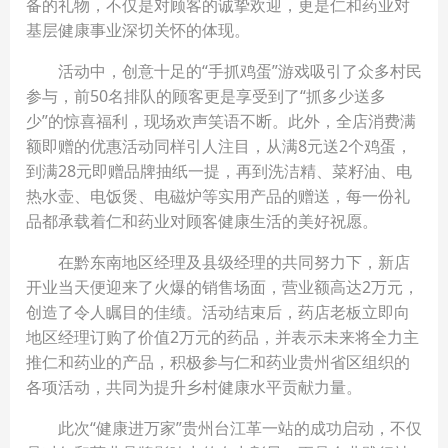
备的礼物，不仅是对顾客的诚挚欢迎，更是仁和药业对
基层健康事业深切关怀的体现。
活动中，创意十足的“手抓鸡蛋”游戏吸引了众多村民
参与，前50名排队的顾客更是享受到了“抓多少送多
少”的惊喜福利，现场欢声笑语不断。此外，全店消费满
额即赠的优惠活动同样引人注目，从满8元送2个鸡蛋，
到满28元即赠品牌抽纸一提，再到洗洁精、菜籽油、电
热水壶、电饭煲、电磁炉等实用产品的赠送，每一份礼
品都承载着仁和药业对顾客健康生活的美好祝愿。
在黔东南地区经理及县级经理的共同努力下，新店
开业当天便迎来了火爆的销售场面，营业额高达2万元，
创造了令人瞩目的佳绩。活动结束后，药店老板立即向
地区经理订购了价值2万元的药品，并表示未来将全力主
推仁和药业的产品，积极参与仁和药业贵州省区组织的
各项活动，共同为提升乡村健康水平贡献力量。
此次“健康进万家”贵州台江革一站的成功启动，不仅