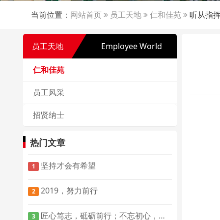
当前位置：
网站首页
员工天地
仁和佳苑
听从指挥
员工天地
Employee World
仁和佳苑
员工风采
招贤纳士
热门文章
坚持才会有希望
1
2019，努力前行
2
匠心笃志，砥砺前行；不忘初心，方得始终
3