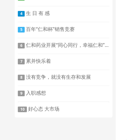
生 日 有 感
4
百年“仁和杯”销售竞赛
5
仁和药业开展“同心同行，幸福仁和” 户外拓展活动
6
累并快乐着
7
没有竞争，就没有生存和发展
8
入职感想
9
好心态 大市场
10