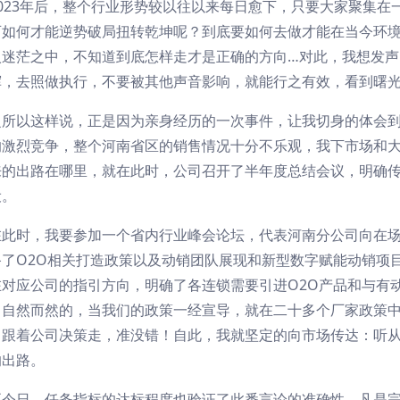
023年后，整个行业形势较以往以来每日愈下，只要大家聚集
可如何才能逆势破局扭转乾坤呢？到底要如何去做才能在当今环
迷茫之中，不知道到底怎样走才是正确的方向…对此，我想发声，
挥，去照做执行，不要被其他声音影响，就能行之有效，看到曙
之所以这样说，正是因为亲身经历的一次事件，让我切身的体会
的激烈竞争，整个河南省区的销售情况十分不乐观，我下市场和
来的出路在哪里，就在此时，公司召开了半年度总结会议，明确传
设。
在此时，我要参加一个省内行业峰会论坛，代表河南分公司向在
备了O2O相关打造政策以及动销团队展现和新型数字赋能动销项
在对应公司的指引方向，明确了各连锁需要引进O2O产品和与有
！自然而然的，当我们的政策一经宣导，就在二十多个厂家政策
：跟着公司决策走，准没错！自此，我就坚定的向市场传达：听
的出路。
至今日，任务指标的达标程度也验证了此番言论的准确性，凡是