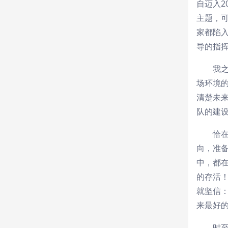
自迈入2
主题，
家都陷入
导的指
我
场环境
清楚未
队的建
恰
向，准
中，都
的存活
就坚信
来最好
时