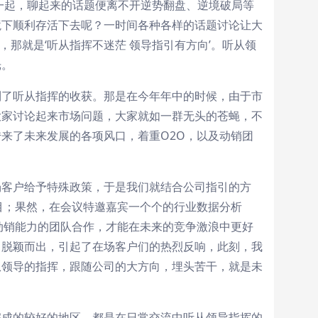
在一起，聊起来的话题便离不开逆势翻盘、逆境破局等
境下顺利存活下去呢？一时间各种各样的话题讨论让大
那就是‘听从指挥不迷茫 领导指引有方向’。听从领
光。
到了听从指挥的收获。那是在今年年中的时候，由于市
大家讨论起来市场问题，大家就如一群无头的苍蝇，不
来了未来发展的各项风口，着重O2O，以及动销团
场客户给予特殊政策，于是我们就结合公司指引的方
目；果然，在会议特邀嘉宾一个个的行业数据分析
动销能力的团队合作，才能在未来的竞争激浪中更好
中脱颖而出，引起了在场客户们的热烈反响，此刻，我
从领导的指挥，跟随公司的大方向，埋头苦干，就是未
完成的较好的地区，都是在日常交流中听从领导指挥的