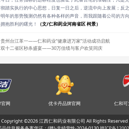
贯彻踏实执行的中心思想，日复一日之后，逆流中向上发展；反之
于明年的形势预测仍然有各种各样的声音，而我跟随着公司的方
然拥抱胜利的曙光！
（文/仁和药业河南省区 柯景）
贵州台江革一——仁和药业“健康进万家”活动成功启航
双十二省区秒杀盛宴——30万佳绩与客户欢笑同庆
牌官网
优卡丹品牌官网
仁和可
Copyright ©
2026 江西仁和药业有限公司 All Rights Reserved
品信息服务备案凭证：(赣)-非经营性-2024-0130
赣ICP备12002